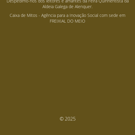
Despedimo-nos dos leitores e amantes da Feira Quinhentista da
Aldeia Galega de Alenquer.
Caixa de Mitos - Agência para a Inovação Social com sede em
FREIXIAL DO MEIO
© 2025