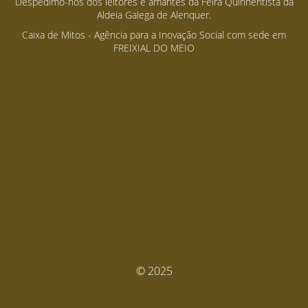
Despedimo-nos dos leitores e amantes da Feira Quinhentista da
Aldeia Galega de Alenquer.
Caixa de Mitos - Agência para a Inovação Social com sede em
FREIXIAL DO MEIO
© 2025